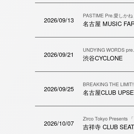
PASTIME Pre.愛しか
2026/09/13
名古屋 MUSIC FA
UNDYING WORDS pre. -S
2026/09/21
渋谷CYCLONE
BREAKING THE LIMIT!
2026/09/25
名古屋CLUB UPSE
Zirco Tokyo Pres
2026/10/07
吉祥寺 CLUB SEAT